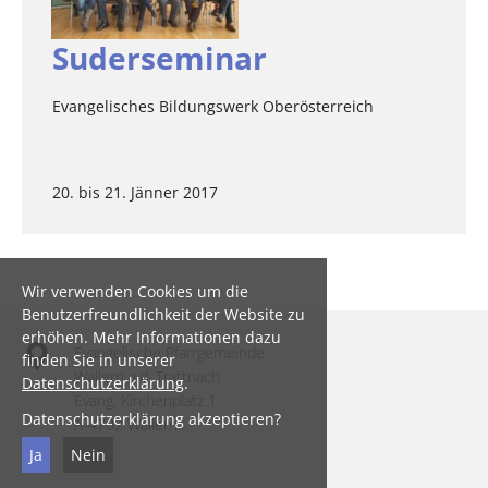
Suderseminar
Evangelisches Bildungswerk Oberösterreich
20. bis 21. Jänner 2017
Wir verwenden Cookies um die
Benutzerfreundlichkeit der Website zu
erhöhen. Mehr Informationen dazu
Evangelische Pfarrgemeinde
finden Sie in unserer
Wallern a.d. Trattnach
Datenschutzerklärung
.
Evang. Kirchenplatz 1
Datenschutzerklärung akzeptieren?
A-4702 Wallern
Ja
Nein