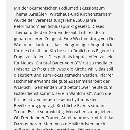
Mit der ökumenischen Podiumsdiskussionzum
Thema „Greißler-, Wirtshaus-und Kirchensterben“
wurde der Veranstaltungsreihe „500 Jahre
Reformation“ ein Schlusspunkt gesetzt. Dieses
Thema füllte den Gemeindesaal. Trifft es doch
genau unseren Zeitgeist. Eine Wortmeldung von Dr.
Wustmans lautete, „dass ein günstiger Augenblick
für die christliche Kirche sei, nämlich das Eigene in
Frage zu stellen“. Dies galt als Impuls, offen zu sein
für Neues. Christof Bauer vom BTV rät zu medialer
Präsenz. Es fragt sich „was die Kirche will“, das soll
diskutiert und zum Fokus gemacht werden. Pfarrer
Hochmeir erwähnt die gute Zusammenarbeit der
WEMSchT-Gemeinden und betont „wer heute zum
Gottesdienst kommt, sei ein Wahlchrist“. Auch die
Kirche ist vom neuen Lebensrhythmus der
Bevölkerung geprägt. Kirchliche Events sind im
Trend. Es sei sehr wichtig, Menschen zu begleiten.
Ob Freude oder Trauer, Anteilnahme vermittelt das
Dazu gehören. Man muss die Mitchristen auch
außerhalb der Kirche erreichen. Dienste am