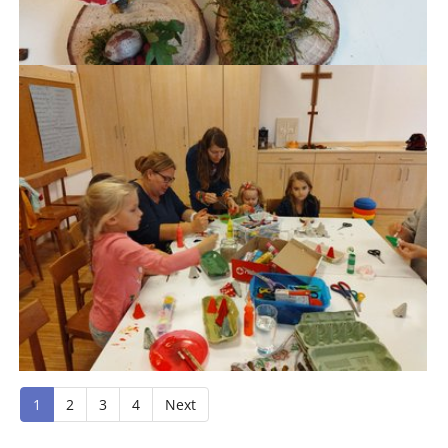
1
2
3
4
Next