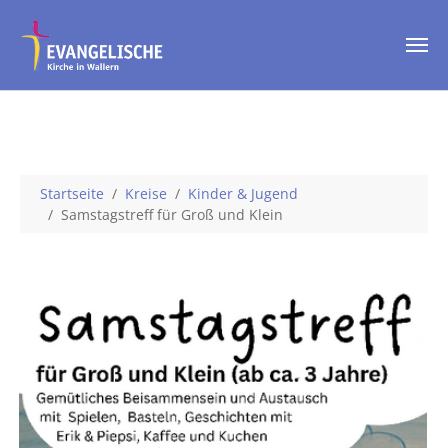
Skip to main content
You are here:
Startseite
Kreise
Kinder & Jugend
Samstagstreff für Groß und Klein