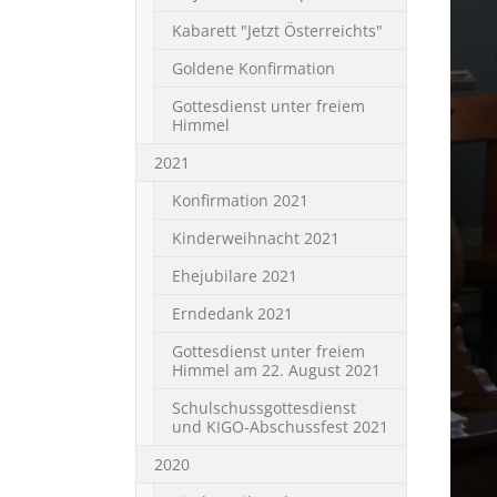
Kabarett "Jetzt Österreichts"
Goldene Konfirmation
Gottesdienst unter freiem
Himmel
2021
Konfirmation 2021
Kinderweihnacht 2021
Ehejubilare 2021
Erndedank 2021
Gottesdienst unter freiem
Himmel am 22. August 2021
Schulschussgottesdienst
und KIGO-Abschussfest 2021
2020