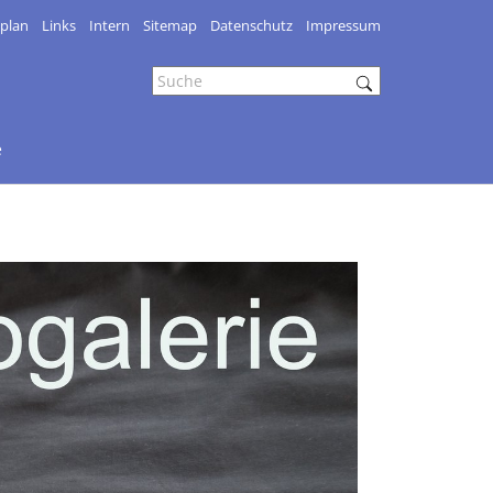
splan
Links
Intern
Sitemap
Datenschutz
Impressum
e