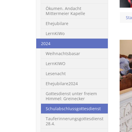
Ökumen. Andacht
Mittermeier Kapelle
You
Sta
Ehejubilare
LernKiWo
2024
Weihnachtsbasar
LernKIWO
Lesenacht
Ehejubilare2024
Gottesdienst unter freiem
Himmel: Greinecker
(current)
Schulabschlussgottesdienst
Tauferinnerungsgottesdienst
28.4.