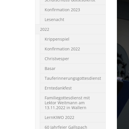
Konfirmation 2023
Lesenacht
2022
Krippenspiel
Konfirmation 2022
Christvesper
Basar
Tauferinnerungsgottesdienst
Erntedankfest
Familiegottesdienst mit
Lektor Weitmann am
13.11.2022 in Wallern
LernKIWO 2022
60 Jahrfeier Gallspach