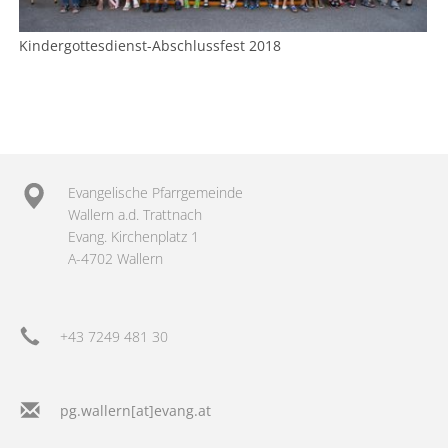
Kindergottesdienst-Abschlussfest 2018
Evangelische Pfarrgemeinde
Wallern a.d. Trattnach
Evang. Kirchenplatz 1
A-4702 Wallern
+43 7249 481 30
pg.wallern[at]evang.at