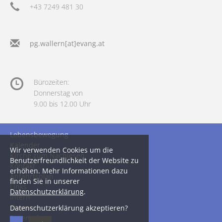
+43 7249 481 30
pg.wallern[at]evang.at
Bürozeiten:
Donnerstag von
9.00 bis 12.00 Uhr
Lebensbewegung
Kalender
Wir verwenden Cookies um die
Kirche zum Nachlesen
Benutzerfreundlichkeit der Website zu
Kontakt
erhöhen. Mehr Informationen dazu
Anfahrtsplan
finden Sie in unserer
Links
Datenschutzerklärung
.
Intern
Sitemap
Datenschutzerklärung akzeptieren?
Datenschutz