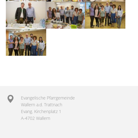
Evangelische Pfarrgemeinde
Wallern a.d. Trattnach
Evang. Kirchenplatz 1
A-4702 Wallern