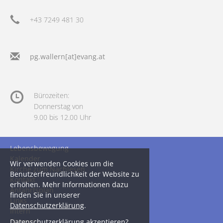
+43 7249 481 30
pg.wallern[at]evang.at
Bürozeiten:
Donnerstag von
9.00 bis 12.00 Uhr
Lebensbewegung
Kalender
Wir verwenden Cookies um die
Kirche zum Nachlesen
Benutzerfreundlichkeit der Website zu
Kontakt
erhöhen. Mehr Informationen dazu
Anfahrtsplan
finden Sie in unserer
Links
Datenschutzerklärung
.
Intern
Sitemap
Datenschutzerklärung akzeptieren?