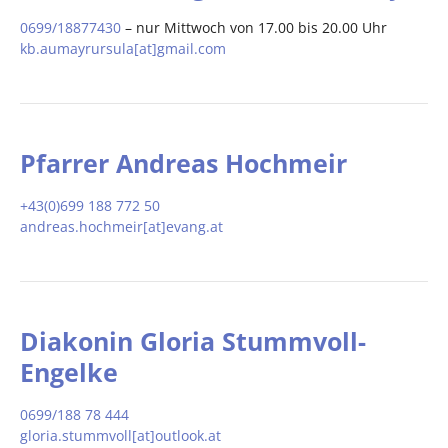
0699/18877430
– nur Mittwoch von 17.00 bis 20.00 Uhr
kb.aumayrursula[at]gmail.com
Pfarrer Andreas Hochmeir
+43(0)699 188 772 50
andreas.hochmeir[at]evang.at
Diakonin Gloria Stummvoll-
Engelke
0699/188 78 444
gloria.stummvoll[at]outlook.at