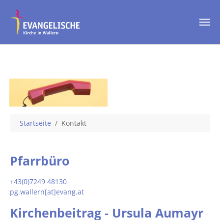
Skip to main content
You are here:
Startseite
Kontakt
Pfarrbüro
+43(0)7249 48130
pg.wallern[at]evang.at
Kirchenbeitrag - Ursula Aumayr