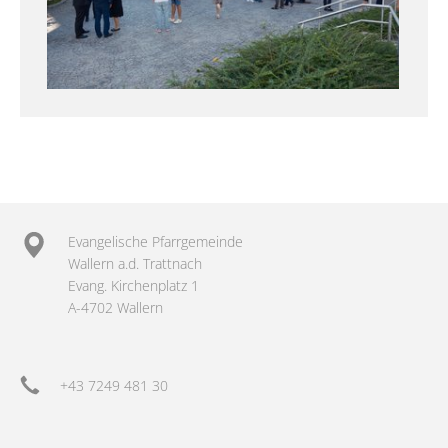
Evangelische Pfarrgemeinde
Wallern a.d. Trattnach
Evang. Kirchenplatz 1
A-4702 Wallern
+43 7249 481 30