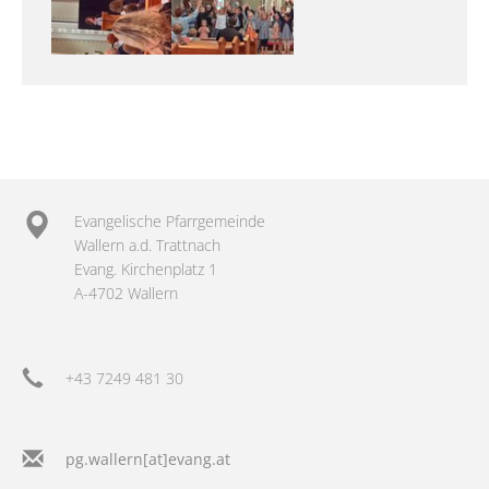
Evangelische Pfarrgemeinde
Wallern a.d. Trattnach
Evang. Kirchenplatz 1
A-4702 Wallern
+43 7249 481 30
pg.wallern[at]evang.at