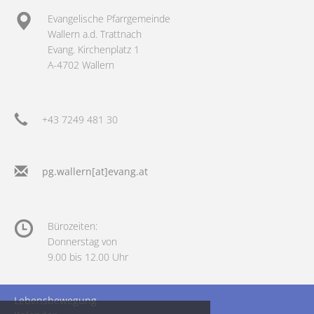
Evangelische Pfarrgemeinde
Wallern a.d. Trattnach
Evang. Kirchenplatz 1
A-4702 Wallern
+43 7249 481 30
pg.wallern[at]evang.at
Bürozeiten:
Donnerstag von
9.00 bis 12.00 Uhr
Lebensbewegung