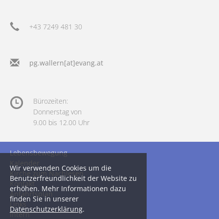
+43 7249 481 30
pg.wallern[at]evang.at
Bürozeiten:
Donnerstag von
9.00 bis 12.00 Uhr
Lebensbewegung
Kalender
Wir verwenden Cookies um die
Kirche zum Nachlesen
Benutzerfreundlichkeit der Website zu
Kontakt
erhöhen. Mehr Informationen dazu
Anfahrtsplan
finden Sie in unserer
Links
Datenschutzerklärung
.
Intern