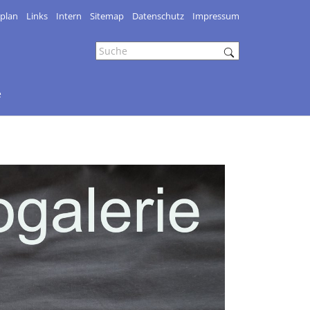
splan
Links
Intern
Sitemap
Datenschutz
Impressum
e