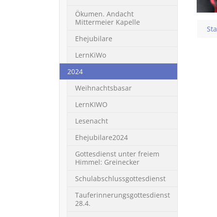
Ökumen. Andacht
Mittermeier Kapelle
You
Sta
Ehejubilare
LernKiWo
(current)
2024
Weihnachtsbasar
LernKIWO
Lesenacht
Ehejubilare2024
Gottesdienst unter freiem
Himmel: Greinecker
Schulabschlussgottesdienst
Tauferinnerungsgottesdienst
28.4.