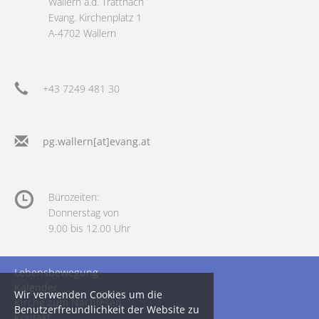
Wallern a.d. Trattnach
Evang. Kirchenplatz 1
A-4702 Wallern
+43 7249 481 30
pg.wallern[at]evang.at
Bürozeiten:
Donnerstag von
9.00 bis 12.00 Uhr
Lebensbewegung
Kalender
Wir verwenden Cookies um die
Kirche zum Nachlesen
Benutzerfreundlichkeit der Website zu
Kontakt